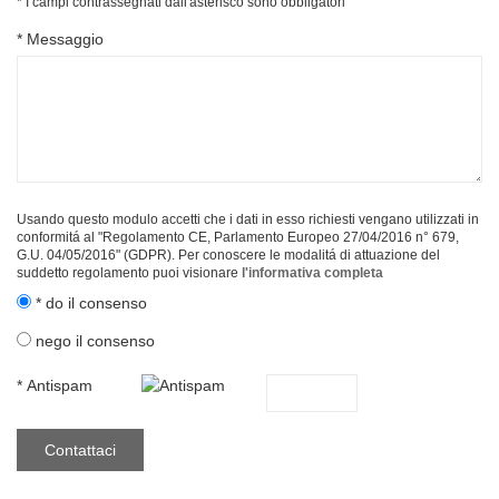
* I campi contrassegnati dall'asterisco sono obbligatori
* Messaggio
Usando questo modulo accetti che i dati in esso richiesti vengano utilizzati in
conformitá al "Regolamento CE, Parlamento Europeo 27/04/2016 n° 679,
G.U. 04/05/2016" (GDPR). Per conoscere le modalitá di attuazione del
suddetto regolamento puoi visionare
l'informativa completa
* do il consenso
nego il consenso
* Antispam
Contattaci