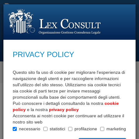
cerca con
PRIVACY POLICY
SCOPRI I NOSTRI SERVIZI
Questo sito fa uso di cookie per migliorare l'esperienza di
navigazione degli utenti e per raccogliere informazioni
sull'utilizzo del sito stesso. Utilizziamo sia cookie tecnici
sia cookie di parti terze per inviare messaggi
Home
Documenti
Giurisprudenza
Edilizia
promozionali sulla base dei comportamenti degli utenti.
Può conoscere i dettagli consultando la nostra
cookie
GIURISPRUDENZA
policy
e la nostra
privacy policy
Acconsenta ai nostri cookie per continuare ad utilizzare il
nostro sito web
Compravendita
necessario
statistici
profilazione
marketing
Contratti
Diritto Bancario