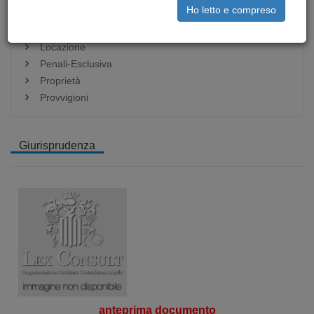
Ho letto e compreso
Edilizia
Intermediazione
Locazione
Penali-Esclusiva
Proprietà
Provvigioni
Giurisprudenza
anteprima documento