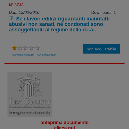
Nº 3738
Data 12/02/2010
Downloads: 1
Se i lavori edilizi riguardanti manufatti
abusivi non sanati, nè condonati sono
assoggettabili al regime della d.i.a..-
non acquistabile
download riservato - non acquistabile
anteprima documento
clicca qui