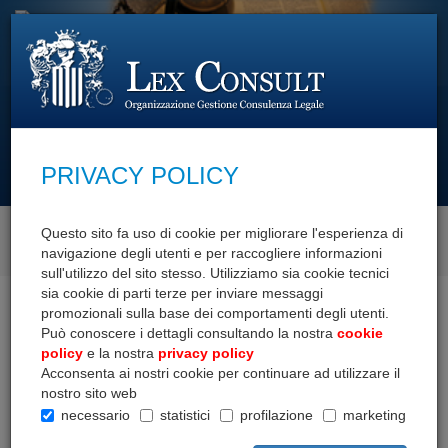
cerca con
PRIVACY POLICY
Questo sito fa uso di cookie per migliorare l'esperienza di
SCOPRI I NOSTRI SERVIZI
navigazione degli utenti e per raccogliere informazioni
sull'utilizzo del sito stesso. Utilizziamo sia cookie tecnici
sia cookie di parti terze per inviare messaggi
Home
Documenti
Formazione
Corsi e Lezioni
promozionali sulla base dei comportamenti degli utenti.
Può conoscere i dettagli consultando la nostra
cookie
FORMAZIONE
policy
e la nostra
privacy policy
Acconsenta ai nostri cookie per continuare ad utilizzare il
nostro sito web
Articoli a tema
necessario
statistici
profilazione
marketing
Convegni