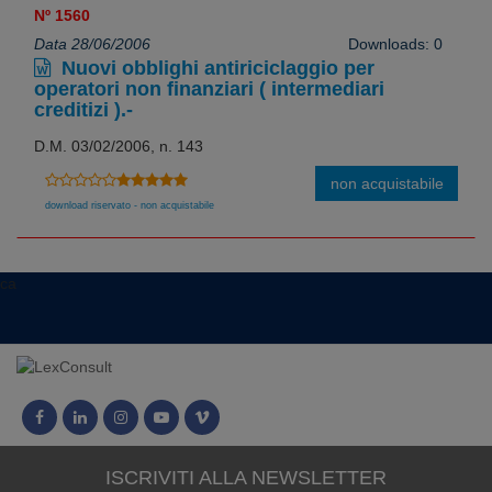
Nº 1560
Data 28/06/2006
Downloads: 0
Nuovi obblighi antiriciclaggio per
operatori non finanziari ( intermediari
creditizi ).-
D.M. 03/02/2006, n. 143
non acquistabile
download riservato - non acquistabile
ca
ISCRIVITI ALLA NEWSLETTER