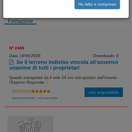
Corsi e Lezioni
Ho letto e compreso
Formazione
Nº 2489
Data 19/06/2008
Downloads: 0
Se il terreno indiviso vincola all'assenso
unanime di tutti i proprietari
Quesiti estrapolati da il sole 24 ore estrapolato dall'inserto
l'Esperto Risponde .-
non acquistabile
download riservato - non acquistabile