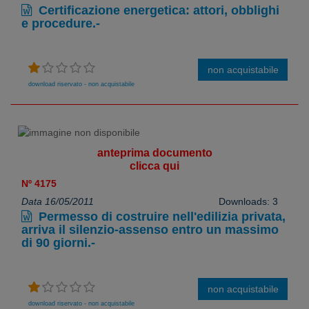
Certificazione energetica: attori, obblighi
e procedure.-
non acquistabile
download riservato - non acquistabile
anteprima documento
clicca qui
Nº 4175
Data 16/05/2011
Downloads: 3
Permesso di costruire nell'edilizia privata,
arriva il silenzio-assenso entro un massimo
di 90 giorni.-
non acquistabile
download riservato - non acquistabile