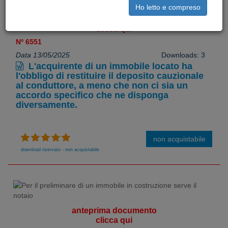
Ho letto e compreso
anteprima documento
clicca qui
Nº 6551
Data 13/05/2025
Downloads: 3
L'acquirente di un immobile locato ha
l'obbligo di restituire il deposito cauzionale
al conduttore, a meno che non ci sia un
accordo specifico che ne disponga
diversamente.
non acquistabile
download riservato - non acquistabile
anteprima documento
clicca qui