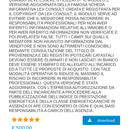
VERSIONE AGGIORNATA DELLA FAMOSA SCHEDA
INFORMATIVA LEX CONSULT CREATA E REGISTRATA PER
IL COPYRIGHT DA LEX CONSULT; IL MODULO SERVE AD
EVITARE CHE IL MEDIATORE POSSA INCORRERE IN
RESPONSABILITÀ PROFESSIONALI PER NON AVER
RIFERITO INFORMAZIONI RELATIVE ALL’IMMOBILE O
PER AVER RIFERITO INFORMAZIONI NON VERIFICATE E
POI RIVELATESI FALSE. TUTTI I CAMPI SUI QUALI IL
MEDIATORE NON HA AVUTO INFORMAZIONI DAL
VENDITORE E NON SONO ALTRIMENTI CONOSCIBILI
MEDIANTE CONSULTAZIONE DEL TITOLO DI
PROVENIENZA E DEI REGISTRI IPOTECARI CATASTALI
DEVONO ESSERE ELIMINATI E NON LASCIATI IN BIANCO.
DEVE ESSERE STAMPATO ED ALLEGATO ALL'INCARICO
ED A TUTTE LE PROPOSTE DI ACQUISTO. CON TALE
MODALITÀ OPERATIVA SI RIDUCE AL MASSIMO IL
RISCHIO DI INCORRERE IN RESPONSABILITA'
PROFESSIONALI. QUESTA VERSIONE È STATA
AGGIORNATA, CON L'ESPRESSA AUTORIZZAZIONE DA
PARTE DELL'INCARICANTE A PROCEDERE ALLA
PUBBLICIZZAZIONE DELL'INDICE DI PRESTAZIONE
ENERGETICA E DELLA CLASSE ENERGETICA ANCHE IN
ASSENZA DI APE CON ESONERO DI OGNI E QUALSIASI
RESPONSABILITÀ A CARICO DELL’AGENZIA.
download
€ 500,00