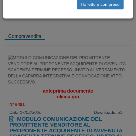
Comunicazioni e diffide
Ho letto e compreso
Contratti vari
Modulistica
Compravendita
anteprima documento
clicca qui
Nº 6491
Data 07/03/2025
Downloads: 51
MODULO COMUNICAZIONE DEL
PROMITTENTE VENDITORE AL
PROPONENTE ACQUIRENTE DI AVVENUTA