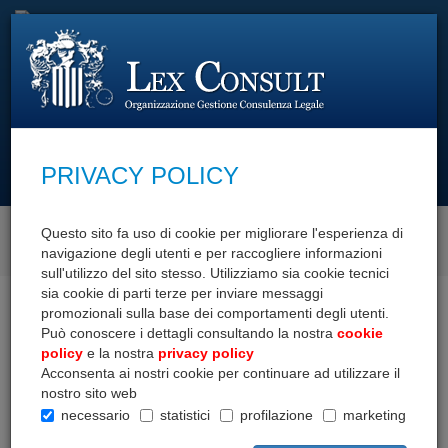
cerca con
PRIVACY POLICY
Questo sito fa uso di cookie per migliorare l'esperienza di
SCOPRI I NOSTRI SERVIZI
navigazione degli utenti e per raccogliere informazioni
sull'utilizzo del sito stesso. Utilizziamo sia cookie tecnici
sia cookie di parti terze per inviare messaggi
Home
Documenti
Compravendita
Comunicazioni e diffide
promozionali sulla base dei comportamenti degli utenti.
Può conoscere i dettagli consultando la nostra
cookie
COMPRAVENDITA
policy
e la nostra
privacy policy
Acconsenta ai nostri cookie per continuare ad utilizzare il
nostro sito web
Allegati alla proposta
necessario
statistici
profilazione
marketing
Atti e clausole varie