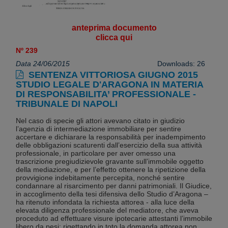
anteprima documento
clicca qui
Nº 239
Data 24/06/2015
Downloads: 26
SENTENZA VITTORIOSA GIUGNO 2015
STUDIO LEGALE D'ARAGONA IN MATERIA
DI RESPONSABILITA’ PROFESSIONALE -
TRIBUNALE DI NAPOLI
Nel caso di specie gli attori avevano citato in giudizio
l’agenzia di intermediazione immobiliare per sentire
accertare e dichiarare la responsabilità per inadempimento
delle obbligazioni scaturenti dall’esercizio della sua attività
professionale, in particolare per aver omesso una
trascrizione pregiudizievole gravante sull’immobile oggetto
della mediazione, e per l’effetto ottenere la ripetizione della
provvigione indebitamente percepita, nonché sentire
condannare al risarcimento per danni patrimoniali. Il Giudice,
in accoglimento della tesi difensiva dello Studio d’Aragona –
ha ritenuto infondata la richiesta attorea - alla luce della
elevata diligenza professionale del mediatore, che aveva
proceduto ad effettuare visure ipotecarie attestanti l’immobile
libero da pesi; rigettando in toto la domanda attorea non