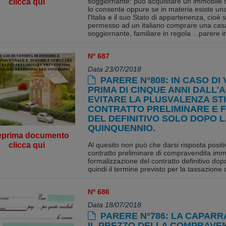
soggiornante: può acquistare un immobile so
clicca qui
lo consente oppure se in materia esiste una
l'Italia e il suo Stato di appartenenza, cioè
permesso ad un italiano comprare una casa
soggiornante, familiare in regola ...parere 
Nº 687
Data 23/07/2018
PARERE N°808: IN CASO DI 
PRIMA DI CINQUE ANNI DALL'A
EVITARE LA PLUSVALENZA S
CONTRATTO PRELIMINARE E F
DEL DEFINITIVO SOLO DOPO 
QUINQUENNIO.
eprima documento
clicca qui
Al quesito non può che darsi risposta positiv
contratto preliminare di compravendita imm
formalizzazione del contratto definitivo do
quindi il termine previsto per la tassazione 
Nº 686
Data 18/07/2018
PARERE N°786: LA CAPARR
IL PREZZO DELLA COMPRAVE