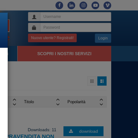
Nuovo utente? Registrati!
Login
tatti
SCOPRI I NOSTRI SERVIZI
Titolo
Popolarità
Downloads: 11
download
COMPRAVENDITA NON