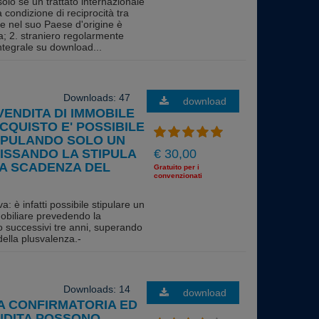
lo se un trattato internazionale
 condizione di reciprocità tra
 se nel suo Paese d'origine è
; 2. straniero regolarmente
integrale su download...
Downloads: 47
download
VENDITA DI IMMOBILE
CQUISTO E' POSSIBILE
TIPULANDO SOLO UN
ISSANDO LA STIPULA
€ 30,00
LA SCADENZA DEL
Gratuito per i
convenzionati
a: è infatti possibile stipulare un
obiliare prevedendo la
po successivi tre anni, superando
della plusvalenza.-
Downloads: 14
download
A CONFIRMATORIA ED
NDITA POSSONO