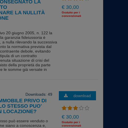
CONSEGNATO LA
TTO
€ 30,00
NARE LA NULLITÀ
Gratuito per i
convenzionati
ONE
ativo 20 giugno 2005, n. 122 la
lla garanzia fideiussoria è
, a nulla rilevando la successiva
nto la normativa prevista dal
. contraente debole, evitando
tipula di un contratto
rvenuta situazione di crisi del
isto della proprietà da parte
ere le somme già versate in
Downloads: 49
download
IMMOBILE PRIVO DI
 LO STESSO PUO'
N LOCAZIONE?
€ 30,00
 stesso può essere venduto o
Gratuito per i
e ne siano a conoscenza e,
convenzionati