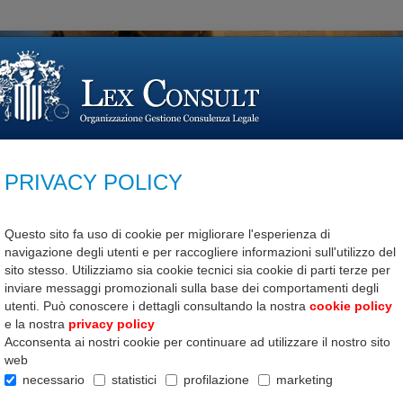
cerca con
Pareri
Moduli
Formazione
Con
PRIVACY POLICY
ita immobiliare
Questo sito fa uso di cookie per migliorare l'esperienza di
siti
navigazione degli utenti e per raccogliere informazioni sull'utilizzo del
sito stesso. Utilizziamo sia cookie tecnici sia cookie di parti terze per
inviare messaggi promozionali sulla base dei comportamenti degli
a per:
Ultimo inserimento
Download
utenti. Può conoscere i dettagli consultando la nostra
cookie policy
e la nostra
privacy policy
Acconsenta ai nostri cookie per continuare ad utilizzare il nostro sito
Nº 765
web
Data 24/09/2018
necessario
statistici
profilazione
marketing
PARERE N°790/B: IN UNA 