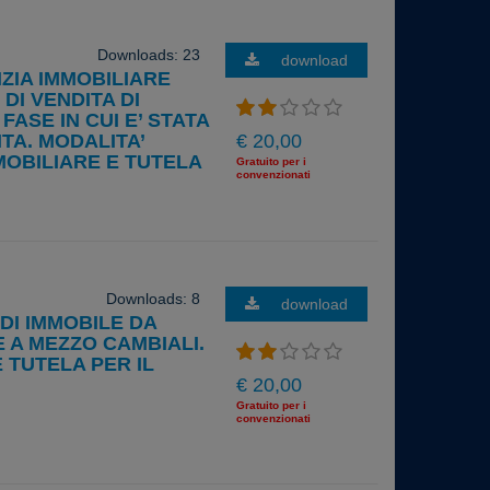
Downloads: 23
download
NZIA IMMOBILIARE
DI VENDITA DI
ASE IN CUI E’ STATA
TA. MODALITA’
€ 20,00
MOBILIARE E TUTELA
Gratuito per i
convenzionati
Downloads: 8
download
 DI IMMOBILE DA
 A MEZZO CAMBIALI.
 TUTELA PER IL
€ 20,00
Gratuito per i
convenzionati