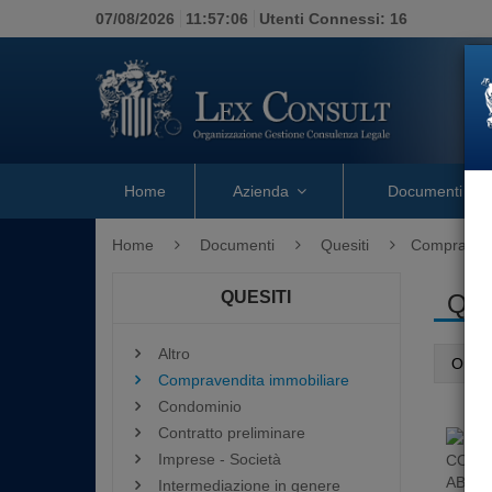
07/08/2026
11:57:07
Utenti Connessi:
16
Home
Azienda
Documenti
Home
Documenti
Quesiti
Compravend
QUESITI
Que
Altro
Ordin
Compravendita immobiliare
Condominio
Contratto preliminare
Imprese - Società
Intermediazione in genere