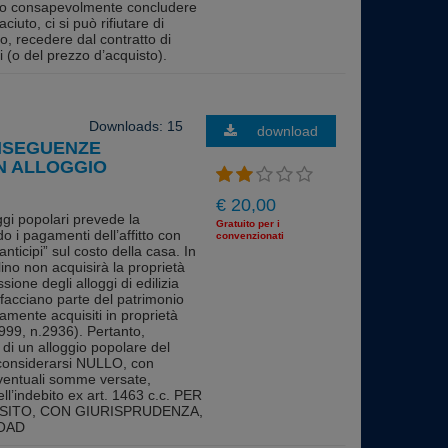
dano consapevolmente concludere
ciuto, ci si può rifiutare di
to, recedere dal contratto di
 (o del prezzo d’acquisto).
Downloads: 15
download
ONSEGUENZE
UN ALLOGGIO
?
€ 20,00
gi popolari prevede la
Gratuito per i
ndo i pagamenti dell’affitto con
convenzionati
nticipi” sul costo della casa. In
ilino non acquisirà la proprietà
ione degli alloggi di edilizia
facciano parte del patrimonio
mamente acquisiti in proprietà
1999, n.2936). Pertanto,
a di un alloggio popolare del
à considerarsi NULLO, con
eventuali somme versate,
ell’indebito ex art. 1463 c.c. PER
SITO, CON GIURISPRUDENZA,
OAD