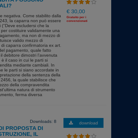
ALI?
€ 30,00
 negativa. Come stabilito dalla
Gratuito per i
3243, la caparra non può essere
convenzionati
i (“Deve escludersi che la
per costituire validamente una
 pagamento, ma non di mezzo di
tuisce valido mezzo di
di caparra confirmatoria ex art.
a del pagamento, quale fatto
 il debitore dimostri l’avvenuta
 il caso in cui le parti si
endita mediante cambiali. In
e le parti si siano accordate in
erpretazione della sentenza della
 2456, la quale stabilisce che
prezzo della compravendita
st'ultima natura di strumento
gamento, ferma diversa
Downloads: 8
download
DI PROPOSTA DI
STRUZIONE, IL