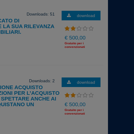
Downloads: 51
download
CATO DI
E LA SUA RILEVANZA
ILIARI.
€ 500,00
Gratuito per i
convenzionati
Downloads: 2
download
ZIONE ACQUISTO
IONI PER L’ACQUISTO
 SPETTARE ANCHE AI
QUISTANO UN
€ 500,00
Gratuito per i
convenzionati