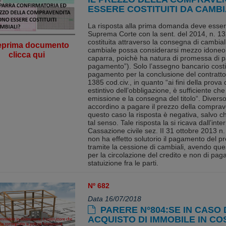
ESSERE COSTITUITI DA CAMBI
La risposta alla prima domanda deve essere
Suprema Corte con la sent. del 2014, n. 1
costituita attraverso la consegna di cambial
eprima documento
cambiale possa considerarsi mezzo idoneo 
clicca qui
caparra, poichè ha natura di promessa di
pagamento”). Solo l’assegno bancario costi
pagamento per la conclusione del contratto 
1385 cod.civ., in quanto “ai fini della prov
estintivo dell’obbligazione, è sufficiente che
emissione e la consegna del titolo“. Diverso è
accordino a pagare il prezzo della comprav
questo caso la risposta è negativa, salvo ch
tal senso. Tale risposta la si ricava dall’int
Cassazione civile sez. II 31 ottobre 2013 n.
non ha effetto solutorio il pagamento del 
tramite la cessione di cambiali, avendo que
per la circolazione del credito e non di pa
statuizione fra le parti.
Nº 682
Data 16/07/2018
PARERE N°804:SE IN CASO 
ACQUISTO DI IMMOBILE IN CO