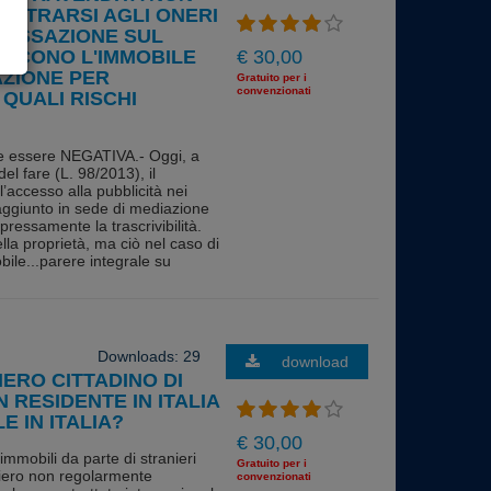
SOTTRARSI AGLI ONERI
 TASSAZIONE SUL
ISCONO L'IMMOBILE
€ 30,00
AZIONE PER
Gratuito per i
convenzionati
QUALI RISCHI
he essere NEGATIVA.- Oggi, a
el fare (L. 98/2013), il
l’accesso alla pubblicità nei
raggiunto in sede di mediazione
essamente la trascrivibilità.
lla proprietà, ma ciò nel caso di
bile...parere integrale su
Downloads: 29
download
ERO CITTADINO DI
RESIDENTE IN ITALIA
E IN ITALIA?
€ 30,00
immobili da parte di stranieri
Gratuito per i
niero non regolarmente
convenzionati