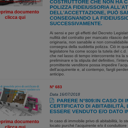
COSTRUTTORE CHE NON HA 
POLIZZA FIDEIUSSORIA ALL'A
eprima documento
DELL'ACCETTAZIONE, PUÒ SA
clicca qui
CONSEGNANDO LA FIDEIUSSI
SUCCESSIVAMENTE.
Ai sensi e per gli effetti del Decreto Legisl
nullità del contratto per mancato rilascio de
originaria, non sanabile e non convalidabile
consegna della suddetta polizza. Ciò in qua
legislatore ha come scopo la tutela del c.d
che nel lasso di tempo intercorrente tra la s
preliminare e la stipula del definitivo, l’inte
promittente venditore possa impedire l’acqu
dell’acquirente e, al contempo, fargli perd
anticipo.
Nº 683
Data 16/07/2018
PARERE N°809:IN CASO DI 
CERTIFICATO DI ABITABILITÀ,
ESSERE VENDUTO E/O DATO I
In caso di immobile privo di abitabilità, lo
eprima documento
locato purché l’acquirente e/o il conduttor
clicca qui