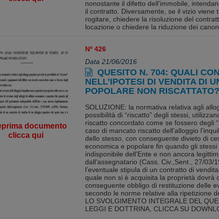
nonostante il difetto dell’immobile, inten
il contratto. Diversamente, se il vizio viene ta
rogitare, chiedere la risoluzione del contrat
locazione o chiedere la riduzione dei canoni
Nº 426
Data 21/06/2016
QUESITO N. 704: QUALI C
NELL’IPOTESI DI VENDITA DI 
POPOLARE NON RISCATTATO
SOLUZIONE: la normativa relativa agli allog
possibilità di “riscatto” degli stessi, utilizza
riscatto concordato come se fossero degli “a
eprima documento
caso di mancato riscatto dell’alloggio l’inqu
clicca qui
dello stesso, con conseguente divieto di cess
economica e popolare fin quando gli stessi 
indisponibile dell'Ente e non ancora legitti
dall'assegnatario (Cass. Civ.,Sent., 27/03/
l’eventuale stipula di un contratto di vendit
quale non si è acquisita la proprietà dovr
conseguente obbligo di restituzione delle 
secondo le norme relative alla ripetizione d
LO SVOLGIMENTO INTEGRALE DEL QUE
LEGGI E DOTTRINA, CLICCA SU DOWNL