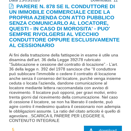
PARERE N. 878 SE IL CONDUTTORE DI
UN IMMOBILE COMMERCIALE CEDE LA
PROPRIA AZIENDA CON ATTO PUBBLICO
SENZA COMUNICARLO AL LOCATORE,
QUESTI - IN CASO DI MOROSITA' - PUO'
SEMPRE RIVOLGERSI AL VECCHIO
CONDUTTORE OPPURE ESCLUSIVAMENTE
AL CESSIONARIO
Ai fini della trattazione della fattispecie in esame è utile una
disamina dell’art. 36 della Legge 392\78 rubricato
”Sublocazione e cessione del contratto di locazione”.- L’art.
36 della legge n. 392 del 1978 sancisce che “Il conduttore
può sublocare l'immobile o cedere il contratto di locazione
anche senza il consenso del locatore, purché venga insieme
ceduta o locata l'azienda, dandone comunicazione al
locatore mediante lettera raccomandata con avviso di
ricevimento. Il locatore può opporsi, per gravi motivi, entro
trenta giorni dal ricevimento della comunicazione. Nel caso
di cessione il locatore, se non ha liberato il cedente, può
agire contro il medesimo qualora il cessionario non adempia
le obbligazioni assunte. La ratio del citato articolo è quello di
agevolare...SCARICA IL PARERE PER LEGGERE IL
CONTENUTO INTEGRALE
download