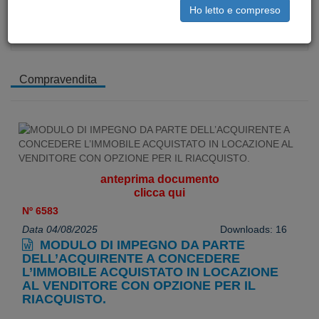
Ho letto e compreso
Contratti vari
Modulistica
Compravendita
anteprima documento
clicca qui
Nº 6583
Data 04/08/2025
Downloads: 16
MODULO DI IMPEGNO DA PARTE
DELL’ACQUIRENTE A CONCEDERE
L’IMMOBILE ACQUISTATO IN LOCAZIONE
AL VENDITORE CON OPZIONE PER IL
RIACQUISTO.