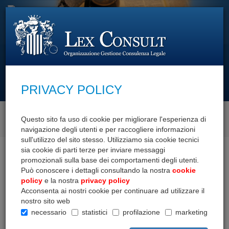
cerca con
PRIVACY POLICY
SCOPRI I NOSTRI SERVIZI
Questo sito fa uso di cookie per migliorare l'esperienza di
navigazione degli utenti e per raccogliere informazioni
sull'utilizzo del sito stesso. Utilizziamo sia cookie tecnici
sia cookie di parti terze per inviare messaggi
Home
Documenti
Compravendita
Contratti vari
promozionali sulla base dei comportamenti degli utenti.
Può conoscere i dettagli consultando la nostra
cookie
COMPRAVENDITA
policy
e la nostra
privacy policy
Acconsenta ai nostri cookie per continuare ad utilizzare il
nostro sito web
Allegati alla proposta
necessario
statistici
profilazione
marketing
Atti e clausole varie
Comunicazioni e diffide