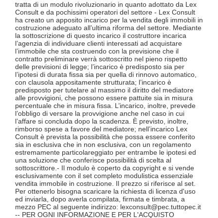
tratta di un modulo rivoluzionario in quanto adottato da Lex
Consult e da pochissimi operatori del settore - Lex Consult
ha creato un apposito incarico per la vendita degli immobili in
costruzione adeguato all’ultima riforma del settore. Mediante
la sottoscrizione di questo incarico il costruttore incarica
l’agenzia di individuare clienti interessati ad acquistare
l’immobile che sta costruendo con la previsione che il
contratto preliminare verrà sottoscritto nel pieno rispetto
delle previsioni di legge; l’incarico è predisposto sia per
l’ipotesi di durata fissa sia per quella di rinnovo automatico,
con clausola appositamente strutturata; l’incarico è
predisposto per tutelare al massimo il diritto del mediatore
alle provvigioni, che possono essere pattuite sia in misura
percentuale che in misura fissa. L’incarico, inoltre, prevede
l’obbligo di versare la provvigione anche nel caso in cui
l’affare si concluda dopo la scadenza. È previsto, inoltre,
rimborso spese a favore del mediatore; nell’incarico Lex
Consult è prevista la possibilità che possa essere conferito
sia in esclusiva che in non esclusiva, con un regolamento
estremamente particolareggiato per entrambe le ipotesi ed
una soluzione che conferisce possibilità di scelta al
sottoscrittore.- Il modulo è coperto da copyright e si vende
esclusivamente con il set completo modulistica essenziale
vendita immobile in costruzione. Il prezzo si riferisce al set.
Per ottenerlo bisogna scaricare la richiesta di licenza d'uso
ed inviarla, dopo averla compilata, firmata e timbrata, a
mezzo PEC al seguente indirizzo: lexconsult@pec.tuttopec.it
-- PER OGNI INFORMAZIONE E PER L'ACQUISTO