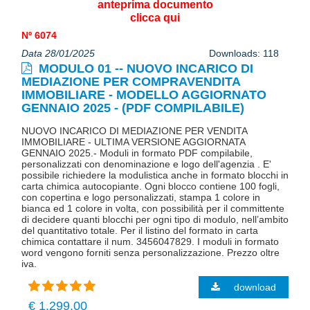
anteprima documento
clicca qui
Nº 6074
Data 28/01/2025
Downloads: 118
MODULO 01 -- NUOVO INCARICO DI
MEDIAZIONE PER COMPRAVENDITA
IMMOBILIARE - MODELLO AGGIORNATO
GENNAIO 2025 - (PDF COMPILABILE)
NUOVO INCARICO DI MEDIAZIONE PER VENDITA
IMMOBILIARE - ULTIMA VERSIONE AGGIORNATA
GENNAIO 2025.- Moduli in formato PDF compilabile,
personalizzati con denominazione e logo dell'agenzia . E'
possibile richiedere la modulistica anche in formato blocchi in
carta chimica autocopiante. Ogni blocco contiene 100 fogli,
con copertina e logo personalizzati, stampa 1 colore in
bianca ed 1 colore in volta, con possibilità per il committente
di decidere quanti blocchi per ogni tipo di modulo, nell’ambito
del quantitativo totale. Per il listino del formato in carta
chimica contattare il num. 3456047829. I moduli in formato
word vengono forniti senza personalizzazione. Prezzo oltre
iva.
download
€ 1.299,00