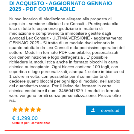
DI ACQUISTO - AGGIORNATO GENNAIO
2025 - PDF COMPILABILE
Nuovo Incarico di Mediazione allegato alla proposta di
acquisto - versione ufficiale Lex Consult - Predisposta alla
luce di tutte le esperienze giudiziarie in materia di
mediazione e compravendita immobiliare gestite dagli
avvocati Lex Consult - ULTIMA VERSIONE - aggiornamento
GENNAIO 2025 - Si tratta di un modulo rivoluzionario in
quanto adottato da Lex Consult e da pochissimi operatori del
settore. Moduli in formato PDF compilabile, personalizzati
con denominazione e logo dell'agenzia . E' possibile
richiedere la modulistica anche in formato blocchi in carta
chimica autocopiante. Ogni blocco contiene 100 fogli, con
copertina e logo personalizzati, stampa 1 colore in bianca ed
1 colore in volta, con possibilità per il committente di
decidere quanti blocchi per ogni tipo di modulo, nell’ambito
del quantitativo totale. Per il listino del formato in carta
chimica contattare il num. 3456047829. I moduli in formato
word vengono forniti senza personalizzazione. Prezzo oltre
iva.
download
€ 1.299,00
Gratuito per i convenzionati