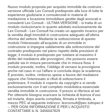
Nuovo modulo proposta per acquisto immobile da costruire -
versione ufficiale Lex Consult predisposto alla luce di tutte le
esperienze giudiziarie e consulenziali in materia di
mediazione e locazione immobiliare gestite dagli avvocati e
consulenti Lex Consult - ULTIMA VERSIONE - si tratta di un
modulo rivoluzionario in quanto adottato esclusivamente da
Lex Consult - Lex Consult ha creato un apposito incarico per
la vendita degli immobili in costruzione adeguato all’ultima
riforma del settore. Mediante la sottoscrizione di questo
modulo l'interessato all'acquisto di un immobile in
costruzione si impegna validamente alla sottoscrizione del
contratto predisposto nel pieno rispetto delle previsioni di
legge; il modulo è predisposto per tutelare al massimo il
diritto del mediatore alle provvigioni, che possono essere
pattuite sia in misura percentuale che in misura fissa. il
modulo prevede, inoltre, l’obbligo di versare la provvigione
anche nel caso in cui l’affare si concluda dopo la scadenza.
È previsto, inoltre, rimborso spese a favore del mediatore
oppure che l'interessato si rifiuti di sottoscrivere il
preliminare; Il modulo è coperto da copyright e si vende
esclusivamente con il set completo modulistica essenziale
vendita immobile in costruzione. Il prezzo si riferisce al set.
Per ottenerlo bisogna scaricare la richiesta di licenza d'uso
ed inviarla, dopo averla compilata, firmata e timbrata, a
mezzo PEC al seguente indirizzo: lexconsult@pec.tuttopec.it
-- PER OGNI INFORMAZIONE E PER L'ACQUISTO
CONTATTARE IL N. 3456047829