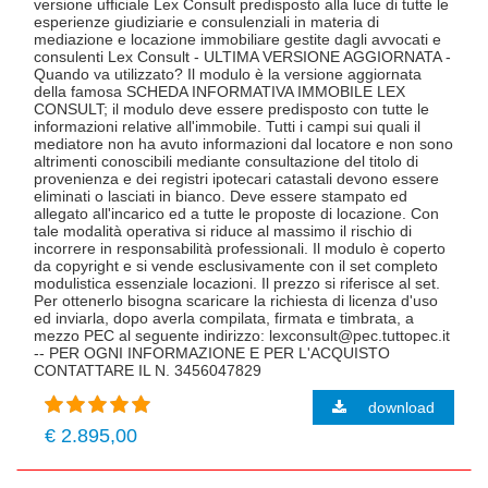
versione ufficiale Lex Consult predisposto alla luce di tutte le
esperienze giudiziarie e consulenziali in materia di
mediazione e locazione immobiliare gestite dagli avvocati e
consulenti Lex Consult - ULTIMA VERSIONE AGGIORNATA -
Quando va utilizzato? Il modulo è la versione aggiornata
della famosa SCHEDA INFORMATIVA IMMOBILE LEX
CONSULT; il modulo deve essere predisposto con tutte le
informazioni relative all'immobile. Tutti i campi sui quali il
mediatore non ha avuto informazioni dal locatore e non sono
altrimenti conoscibili mediante consultazione del titolo di
provenienza e dei registri ipotecari catastali devono essere
eliminati o lasciati in bianco. Deve essere stampato ed
allegato all'incarico ed a tutte le proposte di locazione. Con
tale modalità operativa si riduce al massimo il rischio di
incorrere in responsabilità professionali. Il modulo è coperto
da copyright e si vende esclusivamente con il set completo
modulistica essenziale locazioni. Il prezzo si riferisce al set.
Per ottenerlo bisogna scaricare la richiesta di licenza d'uso
ed inviarla, dopo averla compilata, firmata e timbrata, a
mezzo PEC al seguente indirizzo: lexconsult@pec.tuttopec.it
-- PER OGNI INFORMAZIONE E PER L'ACQUISTO
CONTATTARE IL N. 3456047829
download
€ 2.895,00