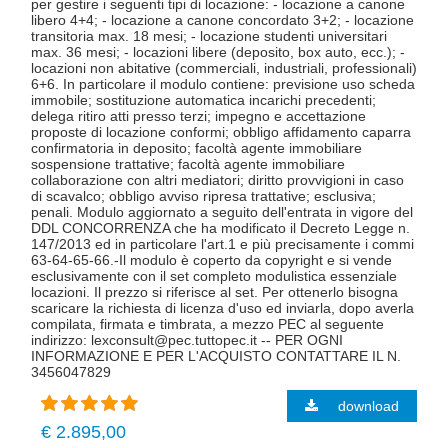
per gestire i seguenti tipi di locazione: - locazione a canone
libero 4+4; - locazione a canone concordato 3+2; - locazione
transitoria max. 18 mesi; - locazione studenti universitari
max. 36 mesi; - locazioni libere (deposito, box auto, ecc.); -
locazioni non abitative (commerciali, industriali, professionali)
6+6. In particolare il modulo contiene: previsione uso scheda
immobile; sostituzione automatica incarichi precedenti;
delega ritiro atti presso terzi; impegno e accettazione
proposte di locazione conformi; obbligo affidamento caparra
confirmatoria in deposito; facoltà agente immobiliare
sospensione trattative; facoltà agente immobiliare
collaborazione con altri mediatori; diritto provvigioni in caso
di scavalco; obbligo avviso ripresa trattative; esclusiva;
penali. Modulo aggiornato a seguito dell'entrata in vigore del
DDL CONCORRENZA che ha modificato il Decreto Legge n.
147/2013 ed in particolare l'art.1 e più precisamente i commi
63-64-65-66.-Il modulo è coperto da copyright e si vende
esclusivamente con il set completo modulistica essenziale
locazioni. Il prezzo si riferisce al set. Per ottenerlo bisogna
scaricare la richiesta di licenza d'uso ed inviarla, dopo averla
compilata, firmata e timbrata, a mezzo PEC al seguente
indirizzo: lexconsult@pec.tuttopec.it -- PER OGNI
INFORMAZIONE E PER L'ACQUISTO CONTATTARE IL N.
3456047829
download
€ 2.895,00