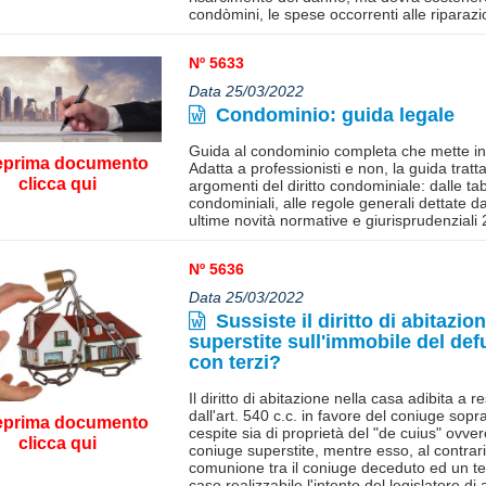
condòmini, le spese occorrenti alle riparazio
Nº 5633
Data 25/03/2022
Condominio: guida legale
Guida al condominio completa che mette in ri
eprima documento
Adatta a professionisti e non, la guida tratta
clicca qui
argomenti del diritto condominiale: dalle tab
condominiali, alle regole generali dettate da
ultime novità normative e giurisprudenziali
Nº 5636
Data 25/03/2022
Sussiste il diritto di abitazi
superstite sull'immobile del de
con terzi?
Il diritto di abitazione nella casa adibita a 
dall'art. 540 c.c. in favore del coniuge sopr
eprima documento
cespite sia di proprietà del "de cuius" ovver
clicca qui
coniuge superstite, mentre esso, al contrari
comunione tra il coniuge deceduto ed un t
caso realizzabile l'intento del legislatore di