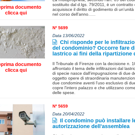
sostituito dal d.lgs. 79/2011, è un contratto
eprima documento
acquisisce il diritto di godimento di un'unit
clicca qui
nel corso dell'anno......
Nº 5699
Data 13/06/2022
Chi risponde per le infiltrazio
del condominio? Occorre fare dis
lastrico ai fini della ripartizion
Il Tribunale di Firenze con la decisione n. 
eprima documento
affrontato il tema delle infiltrazioni dal last
clicca qui
di specie nasce dall'impugnazione di due d
oggetto opere di straordinaria manutenzione 
due condomine aventi l'uso esclusivo di due
copre l'intero palazzo e che utilizzano come 
delle spese.
Nº 5659
Data 20/04/2022
Il condomino può installare 
autorizzazione dell'assemblea