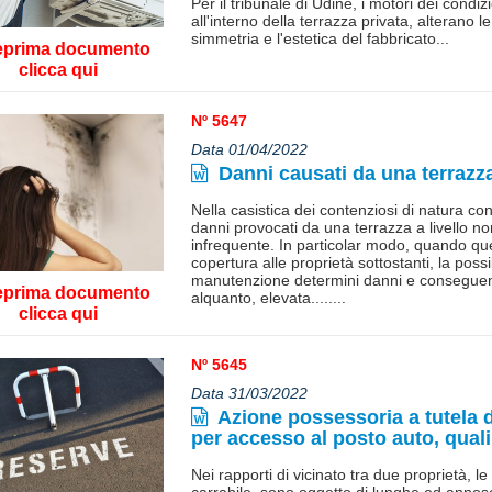
Per il tribunale di Udine, i motori dei condiz
all'interno della terrazza privata, alterano le
simmetria e l'estetica del fabbricato...
eprima documento
clicca qui
Nº 5647
Data 01/04/2022
Danni causati da una terrazza
Nella casistica dei contenziosi di natura con
danni provocati da una terrazza a livello no
infrequente. In particolar modo, quando q
copertura alle proprietà sottostanti, la possi
manutenzione determini danni e conseguenti d
eprima documento
alquanto, elevata........
clicca qui
Nº 5645
Data 31/03/2022
Azione possessoria a tutela d
per accesso al posto auto, quali 
Nei rapporti di vicinato tra due proprietà, l