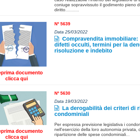
coniuge sopravvissuto il godimento pieno d
diritto...........
Nº 5639
Data 25/03/2022
Compravendita immobiliare: 
difetti occulti, termini per la den
risoluzione e indebito
eprima documento
clicca qui
Nº 5630
Data 19/03/2022
La derogabilità dei criteri di 
condominiali
Per espressa previsione legislativa i condom
nell'esercizio della loro autonomia privata, di
eprima documento
ripartizione delle spese condominiali...
clicca qui