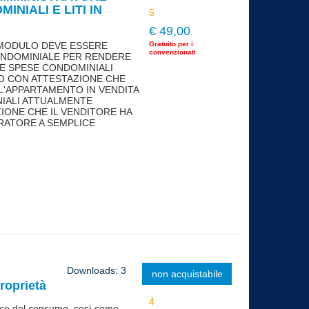
NIALI E LITI IN
€ 49,00
 MODULO DEVE ESSERE
Gratuito per i
convenzionati
ONDOMINIALE PER RENDERE
LE SPESE CONDOMINIALI
O CON ATTESTAZIONE CHE
L'APPARTAMENTO IN VENDITA
NIALI ATTUALMENTE
ZIONE CHE IL VENDITORE HA
RATORE A SEMPLICE
Downloads: 3
non acquistabile
proprietà
dice del consumo, così come