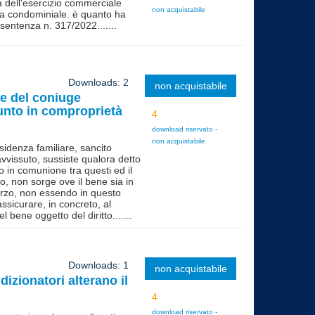
a dell'esercizio commerciale
non acquistabile
ea condominiale. è quanto ha
 sentenza n. 317/2022.......
Downloads: 2
non acquistabile
one del coniuge
funto in comproprietà
download riservato -
non acquistabile
residenza familiare, sancito
avvissuto, sussiste qualora detto
o in comunione tra questi ed il
o, non sorge ove il bene sia in
erzo, non essendo in questo
 assicurare, in concreto, al
bene oggetto del diritto.......
Downloads: 1
non acquistabile
izionatori alterano il
download riservato -