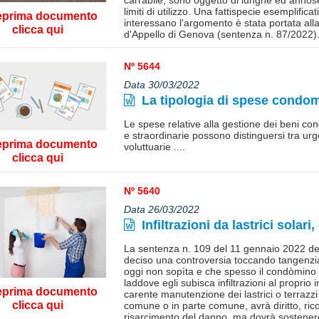
carrabile, sono oggetto di lunghe ed annose 
limiti di utilizzo. Una fattispecie esemplific
eprima documento
interessano l'argomento è stata portata all
clicca qui
d'Appello di Genova (sentenza n. 87/2022)..
Nº 5644
Data 30/03/2022
La tipologia di spese condom
Le spese relative alla gestione dei beni cond
e straordinarie possono distinguersi tra ur
eprima documento
voluttuarie ....
clicca qui
Nº 5640
Data 26/03/2022
Infiltrazioni da lastrici solari
La sentenza n. 109 del 11 gennaio 2022 de
deciso una controversia toccando tangenz
oggi non sopìta e che spesso il condòmino fa
laddove egli subisca infiltrazioni al propri
eprima documento
carente manutenzione dei lastrici o terrazzi 
clicca qui
comune o in parte comune, avrà diritto, ric
risarcimento del danno, ma dovrà sostenere, 