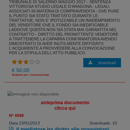
TRIBUNALE DI SALERNO MAGGIO 2017 - SENTENZA
VITTORIOSA STUDIO LEGALE D’ARAGONA - LEGALI
ASSOCIATI IN MATERIA DI COMPRAVENDITA - OVE PURE
IL PUNTO SIA STATO TRATTATO DURANTE LE
TRATTATIVE, NON E' IPOTIZZABILE UN INADEMPIMENTO
DEL VENDITORE OVE IL FONDO SIA INEDIFICABILE
LADDOVE QUESTA NON SIA STATA MAI GARANTITA NEL
CONTRATTO - DIRITTO DEL PROMITTENTE VENDITORE
A TRATTENERE LA CAPARRA CONFIRMATORIA AVENDO
DIMOSTRATO DI AVER INUTILMENTE DIFFIDATO
L'ACQUIRENTE A PROVVEDERE ALLA CONVOCAZIONE
PER LA STIPULA DELL'ATTO PUBBLICO.
download
€ 50,00
Gratuito per i convenzionati
anteprima documento
clicca qui
Nº 4598
Data 23/01/2013
Downloads: 10
Il mediatore ha diritto alle provvigioni