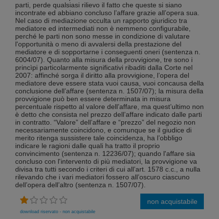
parti, perde qualsiasi rilievo il fatto che queste si siano
incontrate ed abbiano concluso l’affare grazie all’opera sua.
Nel caso di mediazione occulta un rapporto giuridico tra
mediatore ed intermediati non è nemmeno configurabile,
perché le parti non sono messe in condizione di valutare
l'opportunità o meno di avvalersi della prestazione del
mediatore e di sopportarne i conseguenti oneri (sentenza n.
6004/07). Quanto alla misura della provvigione, tre sono i
princìpi particolarmente significativi ribaditi dalla Corte nel
2007: affinché sorga il diritto alla provvigione, l’opera del
mediatore deve essere stata vuoi causa, vuoi concausa della
conclusione dell’affare (sentenza n. 1507/07); la misura della
provvigione può ben essere determinata in misura
percentuale rispetto al valore dell’affare, ma quest’ultimo non
è detto che consista nel prezzo dell’affare indicato dalle parti
in contratto. “Valore” dell’affare e “prezzo” del negozio non
necessariamente coincidono, e comunque se il giudice di
merito ritenga sussistere tale coincidenza, ha l’obbligo
indicare le ragioni dalle quali ha tratto il proprio
convincimento (sentenza n. 12236/07); quando l'affare sia
concluso con l'intervento di più mediatori, la provvigione va
divisa tra tutti secondo i criteri di cui all’art. 1578 c.c., a nulla
rilevando che i vari mediatori fossero all’oscuro ciascuno
dell’opera dell’altro (sentenza n. 1507/07).
non acquistabile
download riservato - non acquistabile