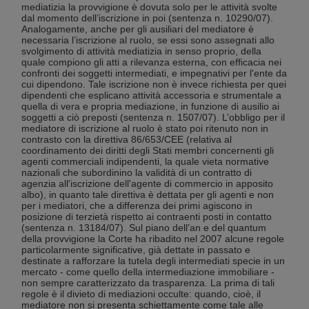
mediatizia la provvigione è dovuta solo per le attività svolte
dal momento dell’iscrizione in poi (sentenza n. 10290/07).
Analogamente, anche per gli ausiliari del mediatore è
necessaria l’iscrizione al ruolo, se essi sono assegnati allo
svolgimento di attività mediatizia in senso proprio, della
quale compiono gli atti a rilevanza esterna, con efficacia nei
confronti dei soggetti intermediati, e impegnativi per l'ente da
cui dipendono. Tale iscrizione non è invece richiesta per quei
dipendenti che esplicano attività accessoria e strumentale a
quella di vera e propria mediazione, in funzione di ausilio ai
soggetti a ciò preposti (sentenza n. 1507/07). L’obbligo per il
mediatore di iscrizione al ruolo è stato poi ritenuto non in
contrasto con la direttiva 86/653/CEE (relativa al
coordinamento dei diritti degli Stati membri concernenti gli
agenti commerciali indipendenti, la quale vieta normative
nazionali che subordinino la validità di un contratto di
agenzia all'iscrizione dell'agente di commercio in apposito
albo), in quanto tale direttiva è dettata per gli agenti e non
per i mediatori, che a differenza dei primi agiscono in
posizione di terzietà rispetto ai contraenti posti in contatto
(sentenza n. 13184/07). Sul piano dell’an e del quantum
della provvigione la Corte ha ribadito nel 2007 alcune regole
particolarmente significative, già dettate in passato e
destinate a rafforzare la tutela degli intermediati specie in un
mercato - come quello della intermediazione immobiliare -
non sempre caratterizzato da trasparenza. La prima di tali
regole è il divieto di mediazioni occulte: quando, cioè, il
mediatore non si presenta schiettamente come tale alle