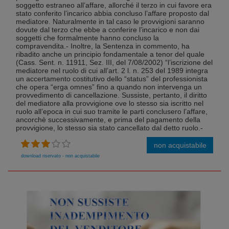
soggetto estraneo all’affare, allorché il terzo in cui favore era
stato conferito l’incarico abbia concluso l’affare proposto dal
mediatore. Naturalmente in tal caso le provvigioni saranno
dovute dal terzo che ebbe a conferire l’incarico e non dai
soggetti che formalmente hanno concluso la
compravendita.- Inoltre, la Sentenza in commento, ha
ribadito anche un principio fondamentale a tenor del quale
(Cass. Sent. n. 11911, Sez. III, del 7/08/2002) “l’iscrizione del
mediatore nel ruolo di cui all’art. 2 l. n. 253 del 1989 integra
un accertamento costitutivo dello “status” del professionista
che opera “erga omnes” fino a quando non intervenga un
provvedimento di cancellazione. Sussiste, pertanto, il diritto
del mediatore alla provvigione ove lo stesso sia iscritto nel
ruolo all’epoca in cui suo tramite le parti conclusero l’affare,
ancorchè successivamente, e prima del pagamento della
provvigione, lo stesso sia stato cancellato dal detto ruolo.-
non acquistabile
download riservato - non acquistabile