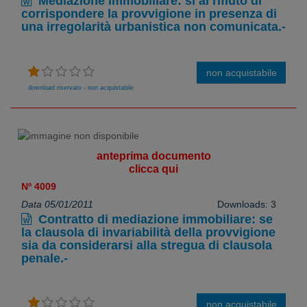
Mediazione immobiliare: sì al rifiuto di
corrispondere la provvigione in presenza di
una irregolarità urbanistica non comunicata.-
non acquistabile
download riservato - non acquistabile
anteprima documento
clicca qui
Nº 4009
Data 05/01/2011
Downloads: 3
Contratto di mediazione immobiliare: se
la clausola di invariabilità della provvigione
sia da considerarsi alla stregua di clausola
penale.-
non acquistabile