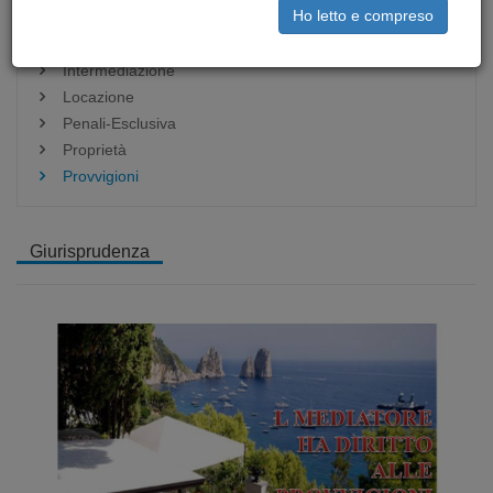
Ho letto e compreso
Diritto Bancario
Edilizia
Intermediazione
Locazione
Penali-Esclusiva
Proprietà
Provvigioni
Giurisprudenza