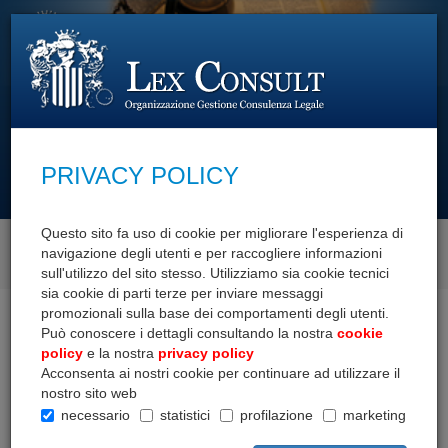
PRIVACY POLICY
cerca con
Questo sito fa uso di cookie per migliorare l'esperienza di
navigazione degli utenti e per raccogliere informazioni
SCOPRI I NOSTRI SERVIZI
sull'utilizzo del sito stesso. Utilizziamo sia cookie tecnici
sia cookie di parti terze per inviare messaggi
promozionali sulla base dei comportamenti degli utenti.
Home
Documenti
Giurisprudenza
Provvigioni
Può conoscere i dettagli consultando la nostra
cookie
policy
e la nostra
privacy policy
GIURISPRUDENZA
Acconsenta ai nostri cookie per continuare ad utilizzare il
nostro sito web
necessario
statistici
profilazione
marketing
Compravendita
Contratti