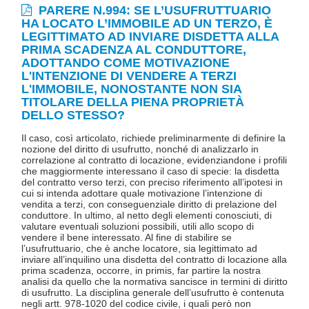
PARERE N.994: SE L’USUFRUTTUARIO
HA LOCATO L’IMMOBILE AD UN TERZO, È
LEGITTIMATO AD INVIARE DISDETTA ALLA
PRIMA SCADENZA AL CONDUTTORE,
ADOTTANDO COME MOTIVAZIONE
L'INTENZIONE DI VENDERE A TERZI
L'IMMOBILE, NONOSTANTE NON SIA
TITOLARE DELLA PIENA PROPRIETÀ
DELLO STESSO?
Il caso, così articolato, richiede preliminarmente di definire la
nozione del diritto di usufrutto, nonché di analizzarlo in
correlazione al contratto di locazione, evidenziandone i profili
che maggiormente interessano il caso di specie: la disdetta
del contratto verso terzi, con preciso riferimento all’ipotesi in
cui si intenda adottare quale motivazione l’intenzione di
vendita a terzi, con conseguenziale diritto di prelazione del
conduttore. In ultimo, al netto degli elementi conosciuti, di
valutare eventuali soluzioni possibili, utili allo scopo di
vendere il bene interessato. Al fine di stabilire se
l’usufruttuario, che è anche locatore, sia legittimato ad
inviare all’inquilino una disdetta del contratto di locazione alla
prima scadenza, occorre, in primis, far partire la nostra
analisi da quello che la normativa sancisce in termini di diritto
di usufrutto. La disciplina generale dell’usufrutto è contenuta
negli artt. 978-1020 del codice civile, i quali però non