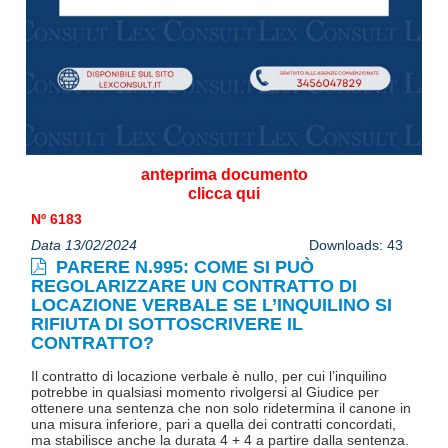
anteprima documento
clicca qui
Nº 6183
Data 13/02/2024
Downloads: 43
PARERE N.995: COME SI PUÒ
REGOLARIZZARE UN CONTRATTO DI
LOCAZIONE VERBALE SE L’INQUILINO SI
RIFIUTA DI SOTTOSCRIVERE IL
CONTRATTO?
Il contratto di locazione verbale è nullo, per cui l’inquilino
potrebbe in qualsiasi momento rivolgersi al Giudice per
ottenere una sentenza che non solo ridetermina il canone in
una misura inferiore, pari a quella dei contratti concordati,
ma stabilisce anche la durata 4 + 4 a partire dalla sentenza.