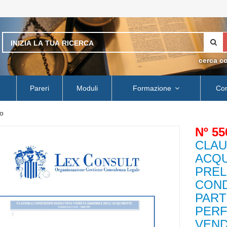
cerca c
Pareri
Moduli
Formazione
Con
o
Nº 55
CLAU
ACQU
PREL
COND
PART
PERF
VEND