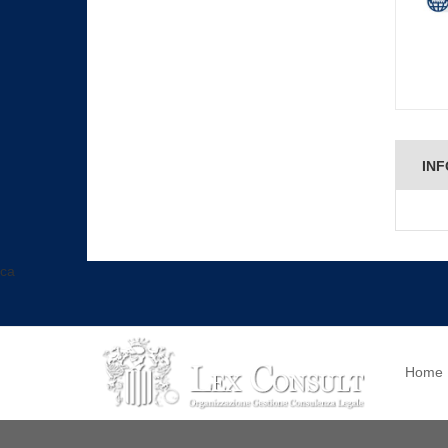
INF
ca
Home