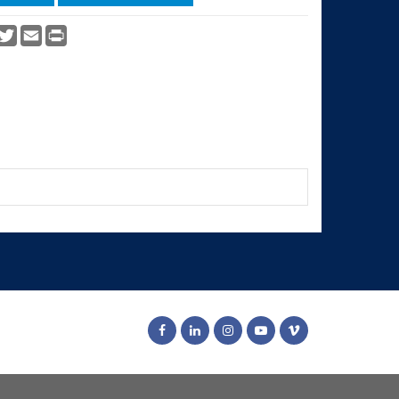
vidi
acebook
Twitter
Email
Print