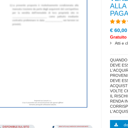
ALLA
PAG
€ 60,00
Gratuito 
Atti e 
highlig
QUANDO 
DEVE ES
L'ACQUI
PROVENI
DEVE ES
ACQUIST
VOLTE C
IL RISCH
RENDA I
CORRISP
L'ACQUI
d