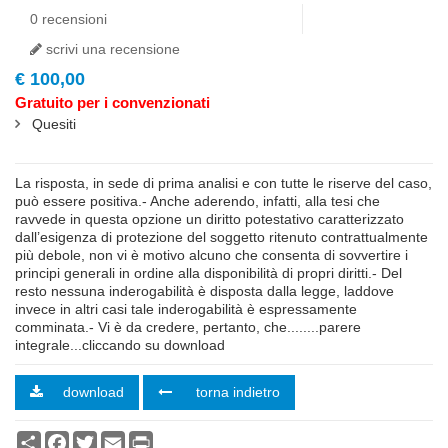
0 recensioni
scrivi una recensione
€ 100,00
Gratuito per i convenzionati
Quesiti
highlight
La risposta, in sede di prima analisi e con tutte le riserve del caso,
può essere positiva.- Anche aderendo, infatti, alla tesi che
ravvede in questa opzione un diritto potestativo caratterizzato
dall’esigenza di protezione del soggetto ritenuto contrattualmente
più debole, non vi è motivo alcuno che consenta di sovvertire i
principi generali in ordine alla disponibilità di propri diritti.- Del
resto nessuna inderogabilità è disposta dalla legge, laddove
invece in altri casi tale inderogabilità è espressamente
comminata.- Vi è da credere, pertanto, che........parere
integrale...cliccando su download
download
torna indietro
Condividi
Facebook
Twitter
Email
Print