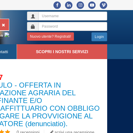
on
Nuovo utente? Registrati!
Login
tatti
SCOPRI I NOSTRI SERVIZI
7
LO - OFFERTA IN
AZIONE AGRARIA DEL
INANTE E/O
'AFFITTUARIO CON OBBLIGO
AGARE LA PROVVIGIONE AL
TORE (denunciatio).
0 recensioni
scrivi una recensione