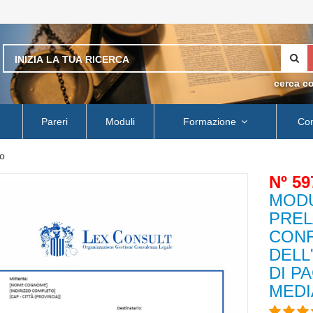
cerca c
Pareri
Moduli
Formazione
Con
o
Nº 59
MODU
PREL
CONF
DELL
DI P
MEDIA