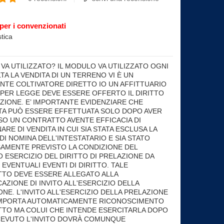
per i convenzionati
tica
ht
VA UTILIZZATO? IL MODULO VA UTILIZZATO OGNI
TA LA VENDITA DI UN TERRENO VI È UN
NTE COLTIVATORE DIRETTO IO UN AFFITTUARIO
I PER LEGGE DEVE ESSERE OFFERTO IL DIRITTO
AZIONE. E’ IMPORTANTE EVIDENZIARE CHE
TA PUÒ ESSERE EFFETTUATA SOLO DOPO AVER
O UN CONTRATTO AVENTE EFFICACIA DI
ARE DI VENDITA IN CUI SIA STATA ESCLUSA LA
DI NOMINA DELL'INTESTATARIO E SIA STATO
AMENTE PREVISTO LA CONDIZIONE DEL
 ESERCIZIO DEL DIRITTO DI PRELAZIONE DA
 EVENTUALI EVENTI DI DIRITTO. TALE
TO DEVE ESSERE ALLEGATO ALLA
AZIONE DI INVITO ALL'ESERCIZIO DELLA
NE. L'INVITO ALL'ESERCIZIO DELLA PRELAZIONE
MPORTA AUTOMATICAMENTE RICONOSCIMENTO
ITTO MA COLUI CHE INTENDE ESERCITARLA DOPO
CEVUTO L'INVITO DOVRÀ COMUNQUE