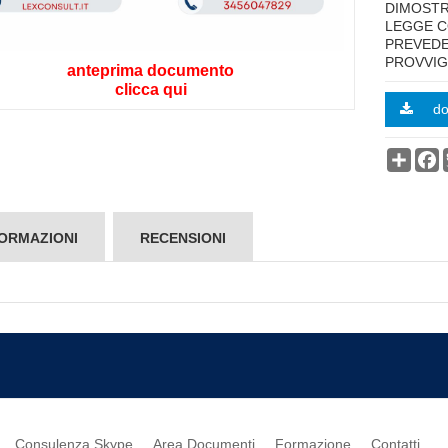
DIMOSTRA
LEGGE C
PREVEDE
PROVVIG
anteprima documento
clicca qui
d
Condi
F
ORMAZIONI
RECENSIONI
Consulenza Skype
Area Documenti
Formazione
Contatti