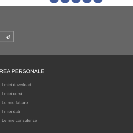
REA PERSONALE
I miei download
I miei corsi
Le mie fatture
I miei dati
Le mie consulenze