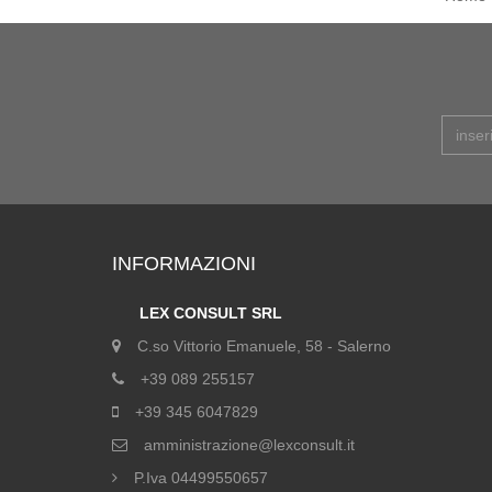
INFORMAZIONI
LEX CONSULT SRL
C.so Vittorio Emanuele, 58 - Salerno
+39 089 255157
+39 345 6047829
amministrazione@lexconsult.it
P.Iva 04499550657