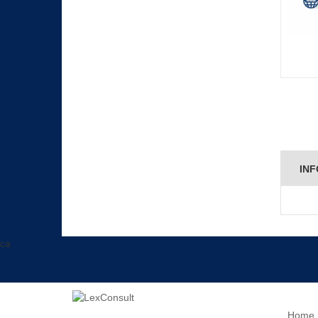
INF
ca
Home