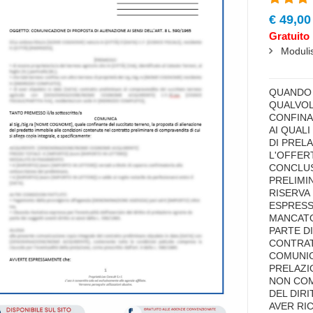
€ 49,00
Gratuito 
Modulis
highlig
QUANDO 
QUALVOL
CONFINA
AI QUAL
DI PREL
L'OFFER
CONCLUS
PRELIMIN
RISERVA 
ESPRESS
MANCATO
PARTE DI
CONTRAT
COMUNIC
PRELAZIO
NON CO
DEL DIR
AVER RI