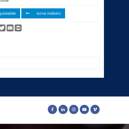
ione
uistabile
torna indietro
vidi
acebook
Twitter
Email
Print