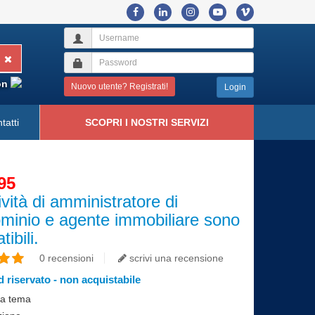
on
Nuovo utente? Registrati!
Login
tatti
SCOPRI I NOSTRI SERVIZI
95
ività di amministratore di
minio e agente immobiliare sono
ibili.
0 recensioni
scrivi una recensione
 riservato - non acquistabile
i a tema