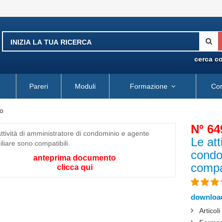
cerca c
Pareri
Moduli
Formazione
Con
o
Nº 64
Le att
condo
anteprima documento
compat
clicca qui
download
Articol