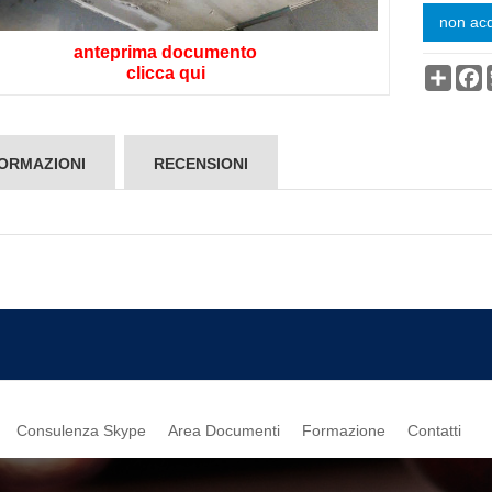
non acq
anteprima documento
clicca qui
Condi
F
ORMAZIONI
RECENSIONI
Consulenza Skype
Area Documenti
Formazione
Contatti