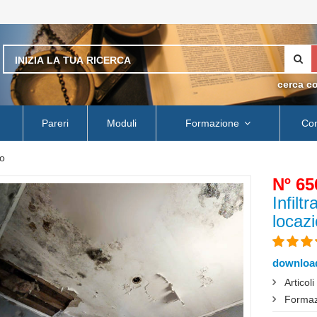
cerca c
Pareri
Moduli
Formazione
Con
o
Nº 65
Infil
locaz
download
Articol
Formaz