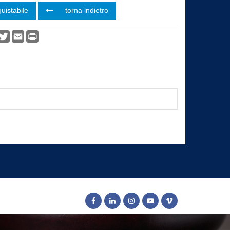
uistabile
torna indietro
vidi
acebook
Twitter
Email
Print