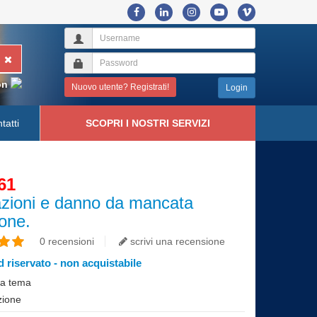
on
Nuovo utente? Registrati!
Login
tatti
SCOPRI I NOSTRI SERVIZI
61
trazioni e danno da mancata
ione.
0 recensioni
scrivi una recensione
 riservato - non acquistabile
i a tema
ione