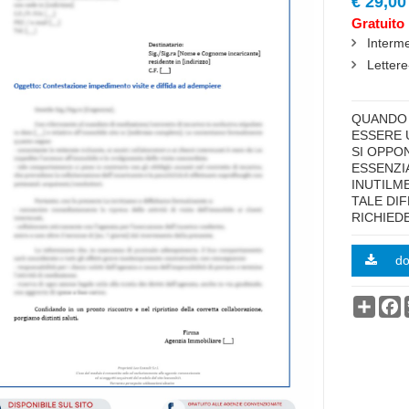
€ 29,00
Gratuito 
Interm
Letter
highlig
QUANDO 
ESSERE 
SI OPPON
ESSENZI
INUTILME
TALE DIF
RICHIEDE
d
Condi
F