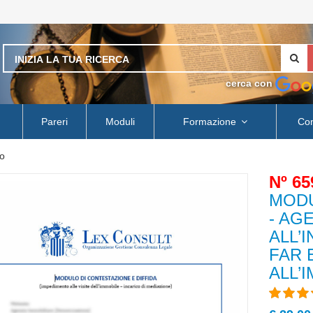
cerca con
Pareri
Moduli
Formazione
Con
o
Nº 65
MODU
- AG
ALL’
FAR 
ALL’