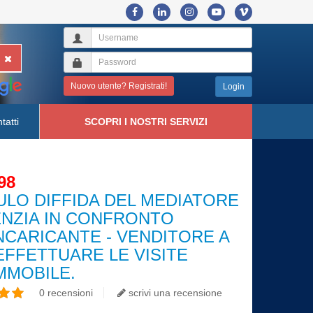
Nuovo utente? Registrati!
Login
tatti
SCOPRI I NOSTRI SERVIZI
98
LO DIFFIDA DEL MEDIATORE
ENZIA IN CONFRONTO
INCARICANTE - VENDITORE A
EFFETTUARE LE VISITE
IMMOBILE.
0 recensioni
scrivi una recensione