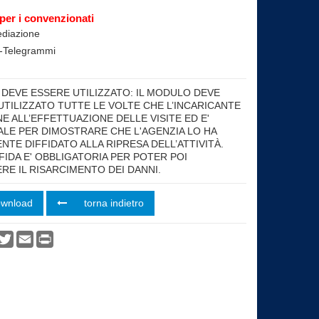
per i convenzionati
ediazione
e-Telegrammi
ht
DEVE ESSERE UTILIZZATO: IL MODULO DEVE
UTILIZZATO TUTTE LE VOLTE CHE L’INCARICANTE
E ALL’EFFETTUAZIONE DELLE VISITE ED E'
ALE PER DIMOSTRARE CHE L'AGENZIA LO HA
NTE DIFFIDATO ALLA RIPRESA DELL’ATTIVITÀ.
FIDA E' OBBLIGATORIA PER POTER POI
RE IL RISARCIMENTO DEI DANNI.
ownload
torna indietro
vidi
acebook
Twitter
Email
Print