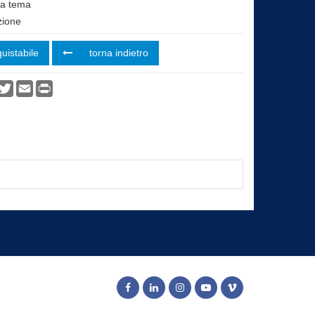
i a tema
ione
uistabile
torna indietro
vidi
acebook
Twitter
Email
Print