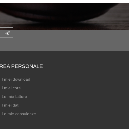
REA PERSONALE
I miei download
I miei corsi
Le mie fatture
I miei dati
Le mie consulenze