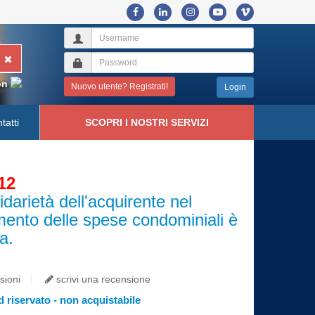
on
Nuovo utente? Registrati!
Login
tatti
SCOPRI I NOSTRI SERVIZI
12
idarietà dell'acquirente nel
ento delle spese condominiali è
ta.
sioni
scrivi una recensione
 riservato - non acquistabile