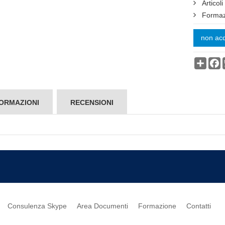
Articol
Formaz
non acq
Condi
F
ORMAZIONI
RECENSIONI
Consulenza Skype
Area Documenti
Formazione
Contatti