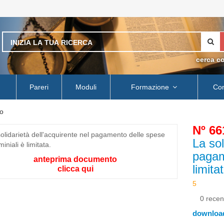
cerca c
Pareri
Moduli
Formazione
Con
o
Nº 66
La sol
pagam
anteprima documento
limita
clicca qui
0 recen
download