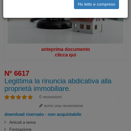
Ho letto e compreso
anteprima documento
clicca qui
Nº 6617
Legittima la rinuncia abdicativa alla
proprietà immobiliare.
0 recensioni
scrivi una recensione
download riservato - non acquistabile
Articoli a tema
Formazione