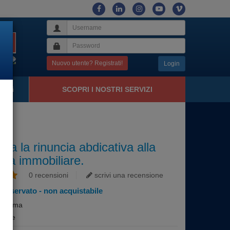
on
Nuovo utente? Registrati!
Login
tatti
SCOPRI I NOSTRI SERVIZI
24
ima la rinuncia abdicativa alla
età immobiliare.
0 recensioni
scrivi una recensione
 riservato - non acquistabile
i a tema
ione