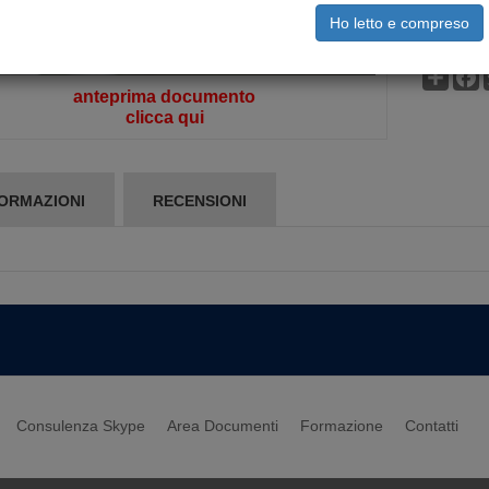
non acq
Ho letto e compreso
Condi
F
anteprima documento
clicca qui
ORMAZIONI
RECENSIONI
Consulenza Skype
Area Documenti
Formazione
Contatti