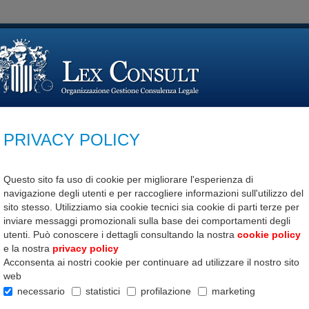
cerca c
Pareri
Moduli
Formazione
Con
PRIVACY POLICY
o
Nº 66
Questo sito fa uso di cookie per migliorare l'esperienza di
navigazione degli utenti e per raccogliere informazioni sull'utilizzo del
Legitt
sito stesso. Utilizziamo sia cookie tecnici sia cookie di parti terze per
propri
inviare messaggi promozionali sulla base dei comportamenti degli
utenti. Può conoscere i dettagli consultando la nostra
cookie policy
e la nostra
privacy policy
download
Acconsenta ai nostri cookie per continuare ad utilizzare il nostro sito
Articol
web
necessario
statistici
profilazione
marketing
Formaz