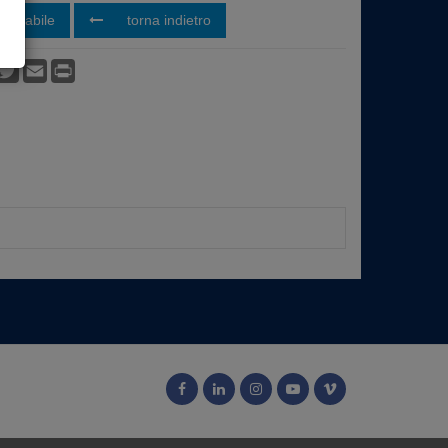
uistabile
torna indietro
vidi
acebook
Twitter
Email
Print