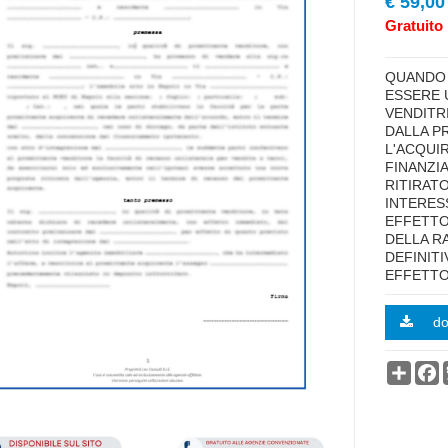
€ 59,00
Gratuito 
highlig
QUANDO 
ESSERE 
VENDITR
DALLA PR
L'ACQUI
FINANZI
RITIRAT
INTERES
EFFETTO
DELLA R
DEFINITI
EFFETTO
d
Condi
F