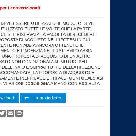
per i convenzionati
ht
DEVE ESSERE UTILIZZATO: IL MODULO DEVE
UTILIZZATO TUTTE LE VOLTE CHE LA PARTE
ICE SI È RISERVATA LA FACOLTÀ DI RECEDERE
OPOSTA DI ACQUISTO NELL'IPOTESI IN CUI
RENTE NON ABBIA ANCORA OTTENUTO IL
AMENTO E L'AGENZIA NEL FRATTEMPO ABBIA
O UNA PROPOSTA DI ACQUISTO DI UN ALTRO
SATO NON CONDIZIONATA AL MUTUO. PER
 DELL'INVIO E SOPRATTUTTO DELLA RICEZIONE
ACCOMANDATA, LA PROPOSTA DI ACQUISTO È
VAMENTE INEFFICACE E PRIVA DI OGNI QUALSIASI
. VERSIONE CONSEGNA A MANO CON RICEVUTA.
ownload
torna indietro
vidi
acebook
Twitter
Email
Print