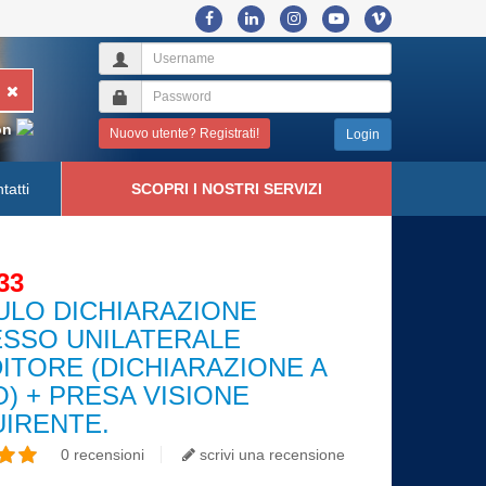
on
Nuovo utente? Registrati!
Login
tatti
SCOPRI I NOSTRI SERVIZI
33
LO DICHIARAZIONE
SSO UNILATERALE
ITORE (DICHIARAZIONE A
) + PRESA VISIONE
IRENTE.
0 recensioni
scrivi una recensione