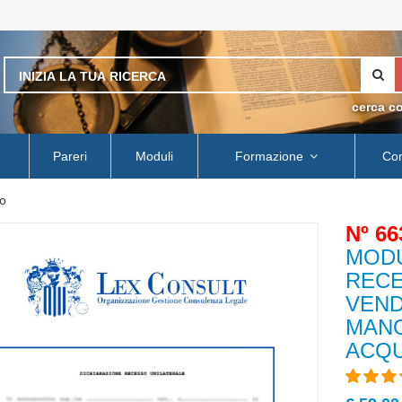
cerca c
Pareri
Moduli
Formazione
Con
o
Nº 66
MODU
RECE
VEND
MANO
ACQU