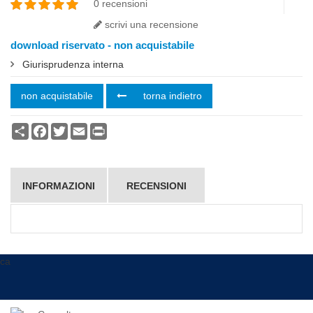
0 recensioni
scrivi una recensione
download riservato - non acquistabile
Giurisprudenza interna
non acquistabile
torna indietro
Condividi
Facebook
Twitter
Email
Print
INFORMAZIONI
RECENSIONI
ca