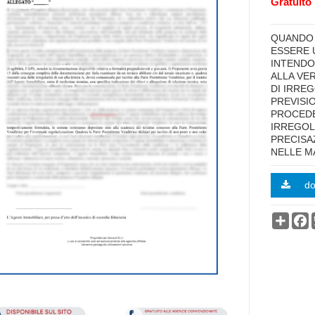
Gratuito 
highlig
QUANDO 
ESSERE 
INTENDO
ALLA VE
DI IRRE
PREVISIO
PROCEDE
IRREGOL
PRECISA
NELLE M
d
Condi
F