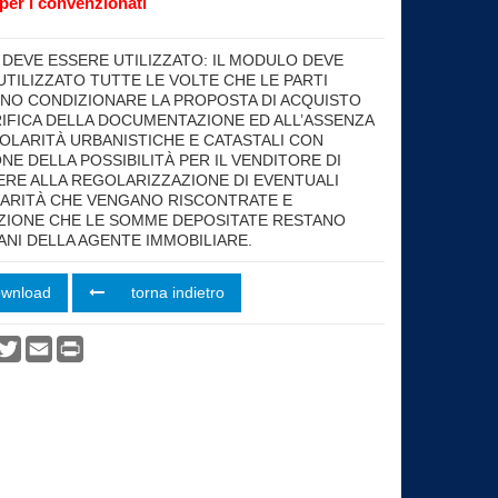
per i convenzionati
ht
DEVE ESSERE UTILIZZATO: IL MODULO DEVE
UTILIZZATO TUTTE LE VOLTE CHE LE PARTI
NO CONDIZIONARE LA PROPOSTA DI ACQUISTO
RIFICA DELLA DOCUMENTAZIONE ED ALL’ASSENZA
GOLARITÀ URBANISTICHE E CATASTALI CON
NE DELLA POSSIBILITÀ PER IL VENDITORE DI
RE ALLA REGOLARIZZAZIONE DI EVENTUALI
ARITÀ CHE VENGANO RISCONTRATE E
ZIONE CHE LE SOMME DEPOSITATE RESTANO
ANI DELLA AGENTE IMMOBILIARE.
ownload
torna indietro
vidi
acebook
Twitter
Email
Print