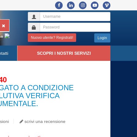
on
Nuovo utente? Registrati!
Login
tatti
SCOPRI I NOSTRI SERVIZI
40
GATO A CONDIZIONE
LUTIVA VERIFICA
MENTALE.
sioni
scrivi una recensione