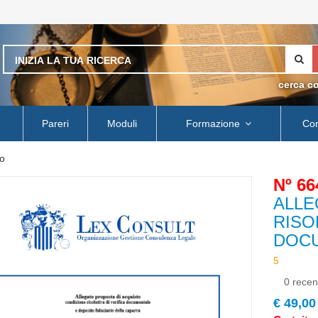
cerca c
Pareri
Moduli
Formazione
Con
o
Nº 66
ALLE
RISO
DOCU
0 recen
€ 49,00