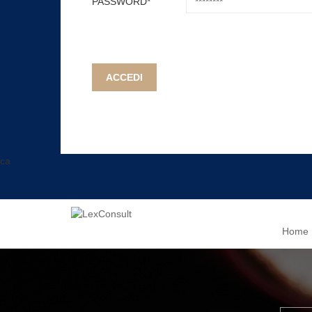
PASSWORD*
ACCEDI
ca
Home