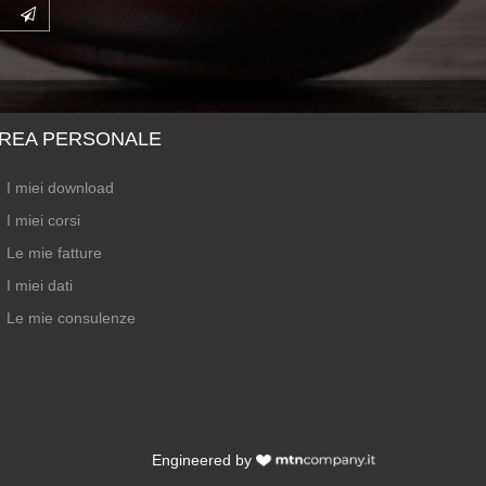
REA PERSONALE
I miei download
I miei corsi
Le mie fatture
I miei dati
Le mie consulenze
Engineered by