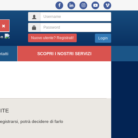
on
Nuovo utente? Registrati!
Login
tatti
SCOPRI I NOSTRI SERVIZI
ITE
gistrarsi, potrà decidere di farlo