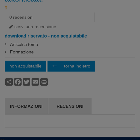
0 recensioni
scrivi una recensione
download riservato - non acquistabile
Articoli a tema
Formazione
non acquistabile
torna indietro
Condividi
Facebook
Twitter
Email
Print
INFORMAZIONI
RECENSIONI
ca