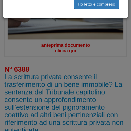
Ho letto e compreso
anteprima documento
clicca qui
Nº 6388
La scrittura privata consente il
trasferimento di un bene immobile? La
sentenza del Tribunale capitolino
consente un approfondimento
sull'estensione del pignoramento
coattivo ad altri beni pertinenziali con
riferimento ad una scrittura privata non
autenticata.